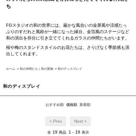
ち
FGスタジオの和の世界には、厳かな風合いの金屏風や涼感たっ
ぷりのすだれと風鈴が一緒になった縁台、金箔風のステージなど
和の演出を存分に引き立ててくれるガラスの仲間たちがいます。
桜や梅のスタンドスタイルのお花たちは、さりげなく季節感も演
出してくれます。
ホーム
>
和の仲間たち｜和の置物
>
和のディスプレイ
和のディスプレイ
おすすめ順
価格順
新着順
< Prev
Next >
19
1
19
全
商品
-
表示