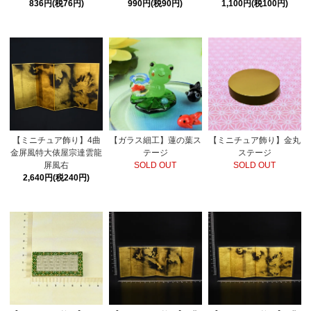
836円(税76円)
990円(税90円)
1,100円(税100円)
【ミニチュア飾り】4曲
【ガラス細工】蓮の葉ス
【ミニチュア飾り】金丸
金屏風特大俵屋宗達雲龍
テージ
ステージ
屏風右
SOLD OUT
SOLD OUT
2,640円(税240円)