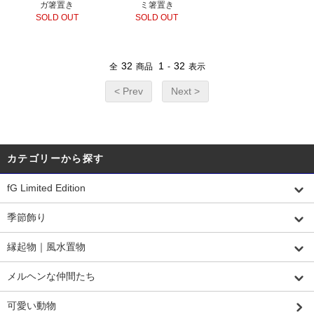
ガ箸置き
ミ箸置き
SOLD OUT
SOLD OUT
32
1
32
全
商品
-
表示
< Prev
Next >
カテゴリーから探す
fG Limited Edition
季節飾り
縁起物｜風水置物
メルヘンな仲間たち
可愛い動物