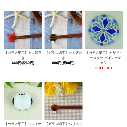
【ガラス細工】カニ箸置
【ガラス細工】カメ箸置
【ガラス細工】モザイク
き
き
コースター ポインセチ
660円(税60円)
660円(税60円)
アBL
SOLD OUT
【ガラス細工】シマエナ
【ガラス細工】ハリネズ