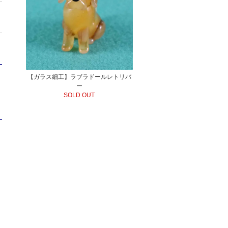
【ガラス細工】ラブラドールレトリバ
ー
SOLD OUT
ト