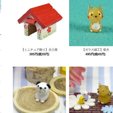
【ミニチュア飾り】犬小屋
【ガラス細工】柴犬
385円(税35円)
495円(税45円)