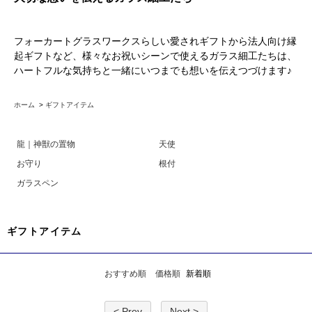
フォーカートグラスワークスらしい愛されギフトから法人向け縁
起ギフトなど、様々なお祝いシーンで使えるガラス細工たちは、
ハートフルな気持ちと一緒にいつまでも想いを伝えつづけます♪
ホーム
>
ギフトアイテム
龍｜神獣の置物
天使
お守り
根付
ガラスペン
ギフトアイテム
おすすめ順
価格順
新着順
< Prev
Next >