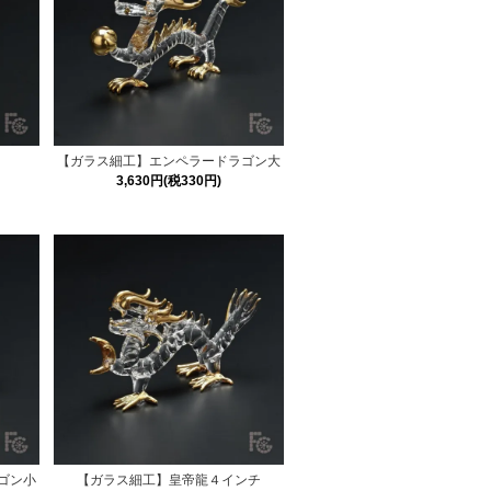
【ガラス細工】エンペラードラゴン大
3,630円(税330円)
ゴン小
【ガラス細工】皇帝龍４インチ