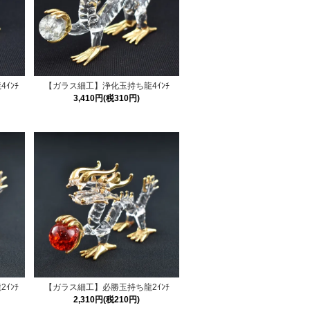
ｲﾝﾁ
【ガラス細工】浄化玉持ち龍4ｲﾝﾁ
3,410円(税310円)
ｲﾝﾁ
【ガラス細工】必勝玉持ち龍2ｲﾝﾁ
2,310円(税210円)