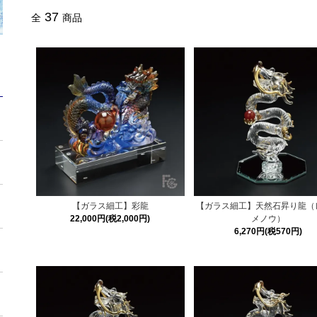
37
全
商品
【ガラス細工】彩龍
【ガラス細工】天然石昇り龍（
22,000円(税2,000円)
メノウ）
6,270円(税570円)