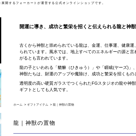
」を展開するフォーカートが運営する公式オンラインショップです。
開運に導き、成功と繁栄を招くと伝えられる龍と神獣
古くから神獣と崇められている龍は、金運、仕事運、健康運
られています。風水では、地上すべてのエネルギーの源と言
がるとも言われています。
龍の子といわれる「貔貅（ひきゅう）」や「睚眦(ヤーズ)」
神獣たちは、財運のアップや魔除け、成功と繁栄を招くもの
透明度の高い硬質ガラスでつくられたFGスタジオの龍や神
ギフトとしても人気です。
ホーム
>
ギフトアイテム
>
龍｜神獣の置物
龍｜神獣の置物