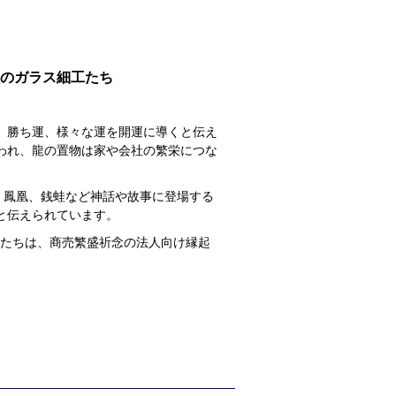
のガラス細工たち
、勝ち運、様々な運を開運に導くと伝え
われ、龍の置物は家や会社の繁栄につな
、鳳凰、銭蛙など神話や故事に登場する
と伝えられています。
獣たちは、商売繁盛祈念の法人向け縁起