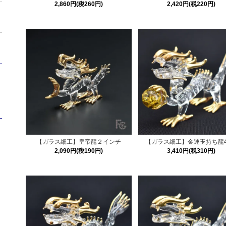
2,860円(税260円)
2,420円(税220円)
ト
【ガラス細工】皇帝龍２インチ
【ガラス細工】金運玉持ち龍4
2,090円(税190円)
3,410円(税310円)