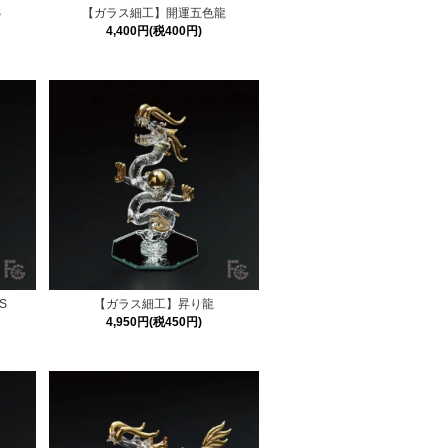
S
【ガラス細工】開運五色龍
4,400円(税400円)
S
【ガラス細工】昇り龍
4,950円(税450円)