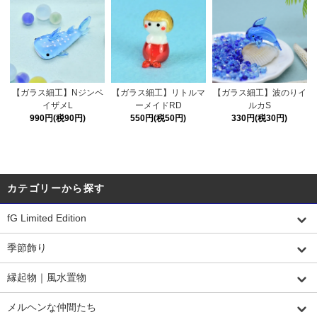
【ガラス細工】Nジンベ
【ガラス細工】リトルマ
【ガラス細工】波のりイ
イザメL
ーメイドRD
ルカS
990円(税90円)
550円(税50円)
330円(税30円)
カテゴリーから探す
fG Limited Edition
季節飾り
縁起物｜風水置物
メルヘンな仲間たち