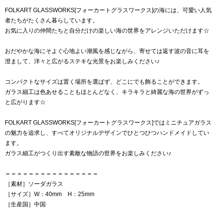
FOLKART GLASSWORKS[フォーカートグラスワークス]の海には、可愛い人気
者たちがたくさん暮らしています。
お気に入りの仲間たちと自分だけの楽しい海の世界をアレンジいただけます☆
おだやかな海にそよぐ心地よい潮風を感じながら、寄せては返す波の音に耳を
澄まして、洋々と広がるステキな光景をお楽しみください♪
コンパクトなサイズは置く場所を選ばず、どこにでも飾ることができます。
ガラス細工は色あせることもほとんどなく、キラキラと綺麗な海の世界がずっ
と広がります☆
FOLKART GLASSWORKS[フォーカートグラスワークス]ではミニチュアガラス
の魅力を追求し、すべてオリジナルデザインでひとつひつハンドメイドしてい
ます。
ガラス細工がつくり出す素敵な物語の世界をお楽しみください♪
＝＝＝＝＝＝＝＝＝＝＝＝＝＝＝＝
［素材］ソーダガラス
［サイズ］W：40mm H：25mm
［生産国］中国