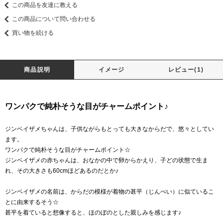
この商品を友達に教える
この商品について問い合わせる
買い物を続ける
商品説明
イメージ
レビュー(1)
ワンパクで純朴そうな目がチャームポイント♪
ジンベイザメちゃんは、子供ながらもとっても大きなからだで、悠々としてい
ます。
ワンパクで純朴そうな目がチャームポイント☆
ジンベイザメの赤ちゃんは、おなかの中で卵からかえり、子どの状態で生ま
れ、その大きさも60cmほどあるのだとか♪
ジンベイザメの名前は、からだの模様が着物の甚平（じんべい）に似ているこ
とに由来するそう☆
甚平を着ていると想像すると、ほのぼのとした親しみを感じます♪