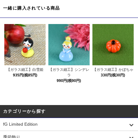
一緒に購入されている商品
【ガラス細工】白雪姫
【ガラス細工】シンデレ
【ガラス細工】かぼちゃ
935円(税85円)
ラ
330円(税30円)
990円(税90円)
カテゴリーから探す
fG Limited Edition
季節飾り