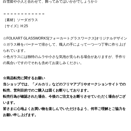
白雪姫や小人と合わせて、飾ってみてはいかがでしょうか☆
＝＝＝＝＝＝＝＝＝＝＝＝
［素材］ソーダガラス
［サイズ］H:25
☆FOLKART GLASSWORKS[フォーカートグラスワークス]オリジナルデザイン
☆ガラス棒をバーナーで溶かして、職人の手によって一つ一つ丁寧に作り上げ
られています。
☆色ガラスには独特のムラや小さな気泡が見られる場合がありますが、手作り
の風合いですのでそれも含めてお楽しみください。
☆商品転売に関するお願い
当ショップでは、「メルカリ」などのフリマアプリやオークションサイトでの
転売、営利目的でのご購入は固くお断りしております。
転売行為が確認された場合、今後のご注文をお断りさせていただく場合がござ
います。
皆さまに心地よくお買い物を楽しんでいただけるよう、何卒ご理解とご協力を
お願い申し上げます。