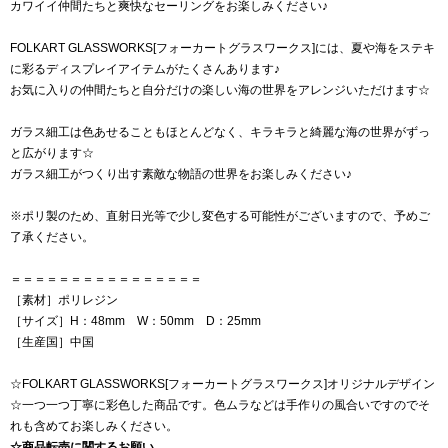
カワイイ仲間たちと爽快なセーリングをお楽しみください♪
FOLKART GLASSWORKS[フォーカートグラスワークス]には、夏や海をステキ
に彩るディスプレイアイテムがたくさんあります♪
お気に入りの仲間たちと自分だけの楽しい海の世界をアレンジいただけます☆
ガラス細工は色あせることもほとんどなく、キラキラと綺麗な海の世界がずっ
と広がります☆
ガラス細工がつくり出す素敵な物語の世界をお楽しみください♪
※ポリ製のため、直射日光等で少し変色する可能性がございますので、予めご
了承ください。
＝＝＝＝＝＝＝＝＝＝＝＝＝＝＝＝
［素材］ポリレジン
［サイズ］H：48mm W：50mm D：25mm
［生産国］中国
☆FOLKART GLASSWORKS[フォーカートグラスワークス]オリジナルデザイン
☆一つ一つ丁寧に彩色した商品です。色ムラなどは手作りの風合いですのでそ
れも含めてお楽しみください。
☆商品転売に関するお願い