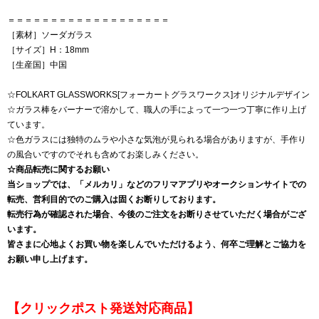
＝＝＝＝＝＝＝＝＝＝＝＝＝＝＝＝＝＝＝
［素材］ソーダガラス
［サイズ］H：18mm
［生産国］中国
☆FOLKART GLASSWORKS[フォーカートグラスワークス]オリジナルデザイン
☆ガラス棒をバーナーで溶かして、職人の手によって一つ一つ丁寧に作り上げ
ています。
☆色ガラスには独特のムラや小さな気泡が見られる場合がありますが、手作り
の風合いですのでそれも含めてお楽しみください。
☆商品転売に関するお願い
当ショップでは、「メルカリ」などのフリマアプリやオークションサイトでの
転売、営利目的でのご購入は固くお断りしております。
転売行為が確認された場合、今後のご注文をお断りさせていただく場合がござ
います。
皆さまに心地よくお買い物を楽しんでいただけるよう、何卒ご理解とご協力を
お願い申し上げます。
【クリックポスト発送対応商品】