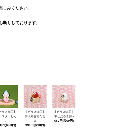
楽しみください。
お断りしております。
ガラス細工】
【ガラス細工】
【ガラス細工】
ースターわん
枡入り合格だる
幸せだるま(白)
こ
ま
660円(税60円)
50円(税50円)
990円(税90円)