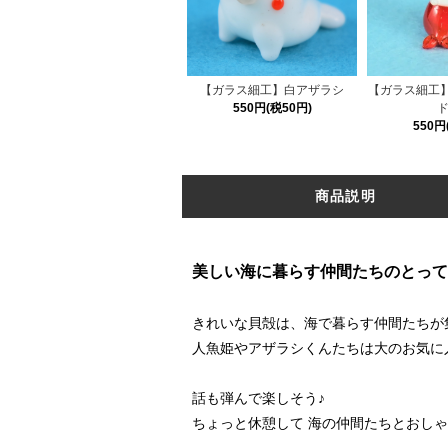
【ガラス細工】白アザラシ
【ガラス細工
550円(税50円)
ド
550円
商品説明
美しい海に暮らす仲間たちのとって
きれいな貝殻は、海で暮らす仲間たちが
人魚姫やアザラシくんたちは大のお気に
話も弾んで楽しそう♪
ちょっと休憩して 海の仲間たちとおし