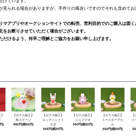
上げています。
が見られる場合がありますが、手作りの風合いですのでそれも含めてお
リマアプリやオークションサイトでの転売、営利目的でのご購入は固く
文をお断りさせていただく場合がございます。
ただけるよう、何卒ご理解とご協力をお願い申し上げます。
工】
【ガラス細工】
【ガラス細工】
【ガラス細工】
【ガラス細工】
【
ド
桜ステージ
エッグハントう
シェフブタ
イースターアヒ
イ
円)
990円(税90円)
さぎ
550円(税50円)
ル
605円(税55円)
660円(税60円)
5