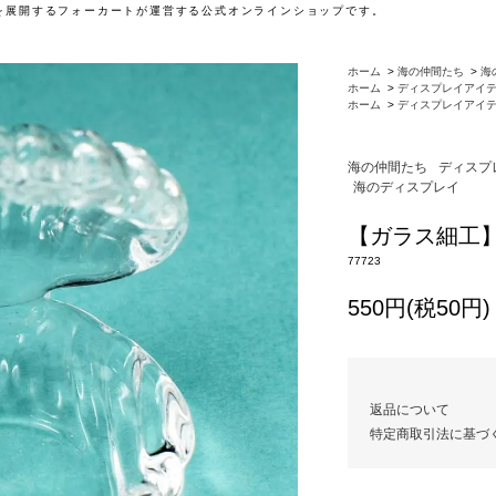
」を展開するフォーカートが運営する公式オンラインショップです。
ホーム
>
海の仲間たち
>
海
ホーム
>
ディスプレイアイ
ホーム
>
ディスプレイアイ
海の仲間たち
ディスプ
海のディスプレイ
【ガラス細工】
77723
550円(税50円)
返品について
特定商取引法に基づ