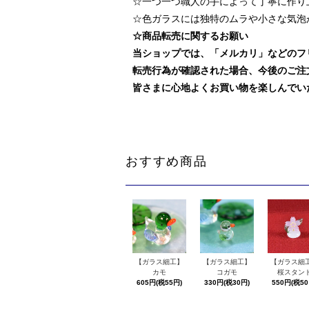
☆一つ一つ職人の手によって丁寧に作り
☆色ガラスには独特のムラや小さな気泡
☆商品転売に関するお願い
当ショップでは、「メルカリ」などのフ
転売行為が確認された場合、今後のご注
皆さまに心地よくお買い物を楽しんでい
おすすめ商品
【ガラス細工】
【ガラス細工】
【ガラス細
カモ
コガモ
桜スタン
605円(税55円)
330円(税30円)
550円(税50