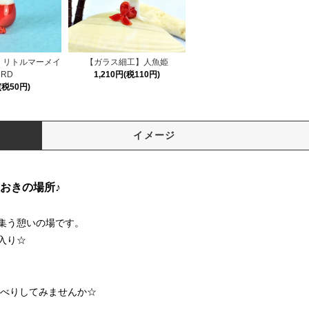
】リトルマーメイ
【ガラス細工】人魚姫
RD
1,210円(税110円)
(税50円)
イメージ
おきの場所♪
集う憩いの場です。
入り☆
ゃべりしてみませんか☆