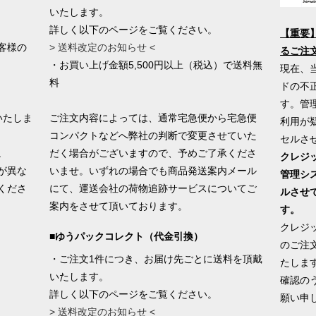
いたします。
詳しく以下のページをご覧ください。
【重要
客様の
> 送料改定のお知らせ <
るご注
・お買い上げ金額5,500円以上（税込）で送料無
現在、
料
ドの不
す。管
いたしま
ご注文内容によっては、通常宅急便から宅急便
利用が
コンパクトなどへ弊社の判断で変更させていた
セルさ
。
だく場合がございますので、予めご了承くださ
クレジ
が異な
いませ。いずれの場合でも商品発送案内メール
管理シ
くださ
にて、運送会社の荷物追跡サービスについてご
ルさせ
案内をさせて頂いております。
す。
クレジ
■ゆうパックコレクト（代金引換）
のご注
・ご注文1件につき、お届け先ごとに送料を頂戴
たしま
いたします。
確認の
詳しく以下のページをご覧ください。
願い申
> 送料改定のお知らせ <