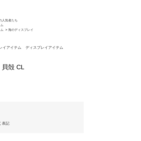
の人気者たち
テム
テム
>
海のディスプレイ
レイアイテム
ディスプレイアイテム
貝殻 CL
く表記