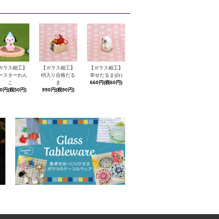
ガラス細工】
【ガラス細工】
【ガラス細工】
ースターわん
枡入り合格だる
幸せだるま(白)
こ
ま
660円(税60円)
50円(税50円)
990円(税90円)