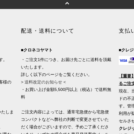
配送・送料について
支払
■クロネコヤマト
■クレ
す。
・ご注文1件につき、お届け先ごとに送料を頂戴
いたします。
詳しく以下のページをご覧ください。
【重要
客様の
> 送料改定のお知らせ <
るご注
・お買い上げ金額5,500円以上（税込）で送料無
現在、
料
ドの不
す。管
いたしま
ご注文内容によっては、通常宅急便から宅急便
利用が
コンパクトなどへ弊社の判断で変更させていた
セルさ
。
だく場合がございますので、予めご了承くださ
クレジ