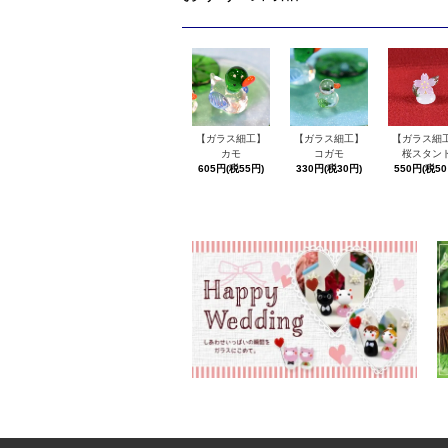
【ガラス細工】
【ガラス細工】
【ガラス細
カモ
コガモ
桜スタン
605円(税55円)
330円(税30円)
550円(税50