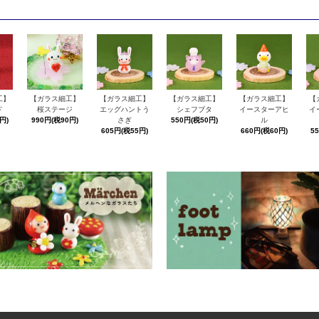
工】
【ガラス細工】
【ガラス細工】
【ガラス細工】
【ガラス細工】
【
ド
桜ステージ
エッグハントう
シェフブタ
イースターアヒ
イ
円)
990円(税90円)
さぎ
550円(税50円)
ル
605円(税55円)
660円(税60円)
5