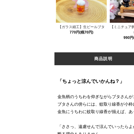
【ガラス細工】生ビールブタ
【ミニチュア
770円(税70円)
990円
商品説明
「ちょっと涼んでいかんね？」
金魚柄のうちわを仰ぎながらブタさんが
ブタさんの傍らには、蚊取り線香が小粋
金魚にうちわに蚊取り線香が揃えば、あ
「ささっ、遠慮せんで涼んでいったらよ
断る理由もありません。