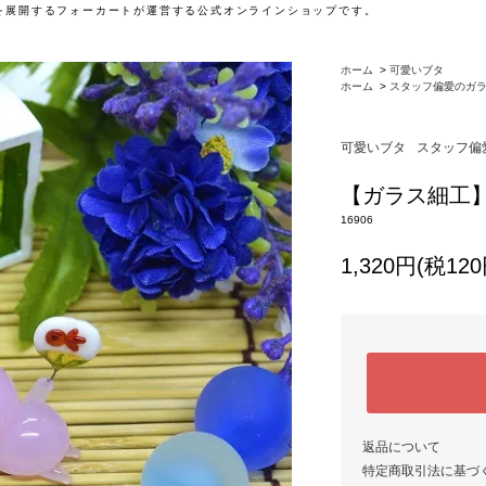
」を展開するフォーカートが運営する公式オンラインショップです。
ホーム
>
可愛いブタ
ホーム
>
スタッフ偏愛のガ
可愛いブタ
スタッフ偏
【ガラス細工
16906
1,320円(税120
返品について
特定商取引法に基づ