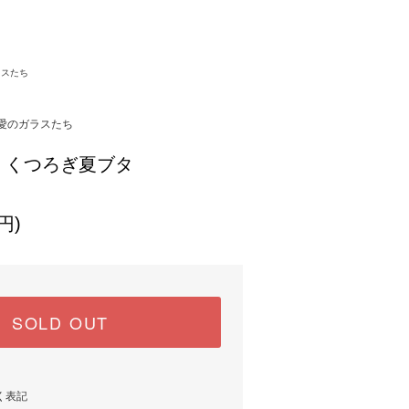
ラスたち
愛のガラスたち
】くつろぎ夏ブタ
円)
SOLD OUT
く表記