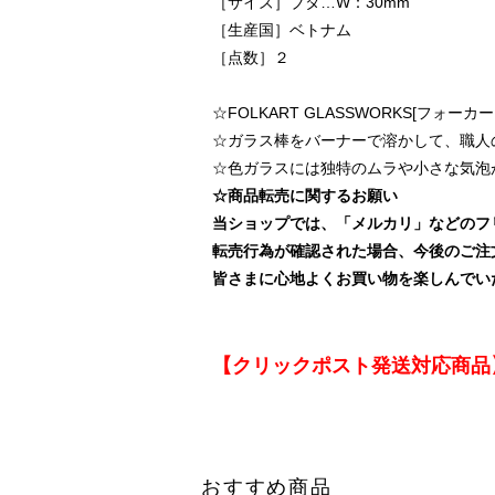
［サイズ］ブタ…W：30mm
［生産国］ベトナム
［点数］２
☆FOLKART GLASSWORKS[フォ
☆ガラス棒をバーナーで溶かして、職人
☆色ガラスには独特のムラや小さな気泡
☆商品転売に関するお願い
当ショップでは、「メルカリ」などのフ
転売行為が確認された場合、今後のご注
皆さまに心地よくお買い物を楽しんでい
【クリックポスト発送対応商品
おすすめ商品