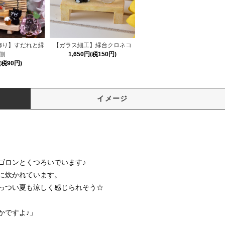
飾り】すだれと縁
【ガラス細工】縁台クロネコ
側
1,650円(税150円)
(税90円)
イメージ
ゴロンとくつろいでいます♪
に炊かれています。
っつい夏も涼しく感じられそう☆
かですよ♪」