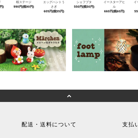
ド
桜ステージ
エッグハントう
シェフブタ
イースターアヒ
イ
円)
990円(税90円)
さぎ
550円(税50円)
ル
605円(税55円)
660円(税60円)
5
配送・送料について
支払