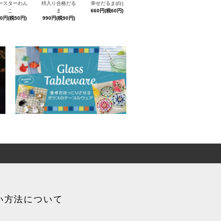
ースターわん
枡入り合格だる
幸せだるま(白)
こ
ま
660円(税60円)
50円(税50円)
990円(税90円)
い方法について