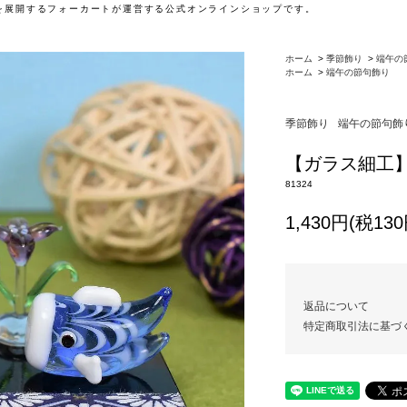
」を展開するフォーカートが運営する公式オンラインショップです。
ホーム
>
季節飾り
>
端午の
ホーム
>
端午の節句飾り
季節飾り
端午の節句飾
【ガラス細工
81324
1,430円(税130
返品について
特定商取引法に基づ