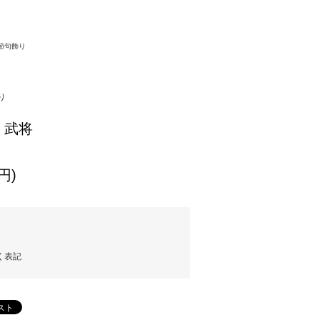
節句飾り
り
】武将
円)
く表記