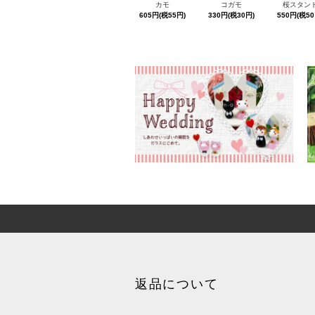
カモ
コガモ
桜スタン
605円(税55円)
330円(税30円)
550円(税50
返品について