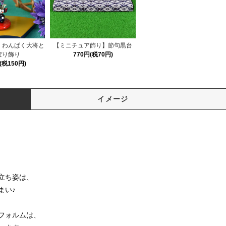
】わんぱく大将と
【ミニチュア飾り】節句黒台
ぼり飾り
770円(税70円)
円(税150円)
イメージ
立ち姿は、
まい♪
フォルムは、