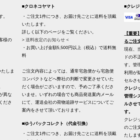
■クロネコヤマト
■クレ
す。
・ご注文1件につき、お届け先ごとに送料を頂戴
いたします。
詳しく以下のページをご覧ください。
【重要
客様の
> 送料改定のお知らせ <
るご注
・お買い上げ金額5,500円以上（税込）で送料無
現在、
料
ドの不
す。管
いたしま
ご注文内容によっては、通常宅急便から宅急便
利用が
コンパクトなどへ弊社の判断で変更させていた
セルさ
。
だく場合がございますので、予めご了承くださ
クレジ
が異な
いませ。いずれの場合でも商品発送案内メール
管理シ
くださ
にて、運送会社の荷物追跡サービスについてご
ルさせ
案内をさせて頂いております。
す。
クレジ
■ゆうパックコレクト（代金引換）
のご注
・ご注文1件につき、お届け先ごとに送料を頂戴
たしま