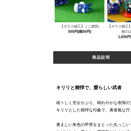
【ガラス細工】ミニ鯉BL
【ガラス細工
550円(税50円)
鯉の
1,650
商品説明
キリリと精悍で、愛らしい武者
雄々しく兜をかぶり、晴れやかな表情の
キリリとした精悍な印象で、勇者風な佇
勇ましい朱色の甲冑をまとった丸っこい