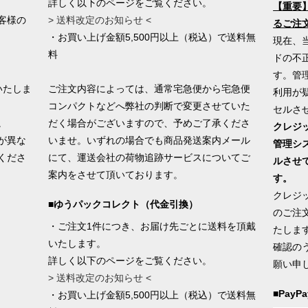
詳しく以下のページをご覧ください。
【重要
客様の
> 送料改定のお知らせ <
るご注
・お買い上げ金額5,500円以上（税込）で送料無
現在、
料
ドの不
す。管
いたしま
ご注文内容によっては、通常宅急便から宅急便
利用が
コンパクトなどへ弊社の判断で変更させていた
セルさ
。
だく場合がございますので、予めご了承くださ
クレジ
が異な
いませ。いずれの場合でも商品発送案内メール
管理シ
くださ
にて、運送会社の荷物追跡サービスについてご
ルさせ
案内をさせて頂いております。
す。
クレジ
■ゆうパックコレクト（代金引換）
のご注
・ご注文1件につき、お届け先ごとに送料を頂戴
たしま
いたします。
確認の
詳しく以下のページをご覧ください。
願い申
> 送料改定のお知らせ <
■PayPa
・お買い上げ金額5,500円以上（税込）で送料無