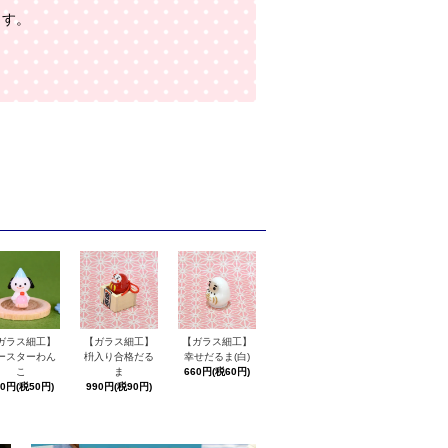
ます。
ガラス細工】
【ガラス細工】
【ガラス細工】
ースターわん
枡入り合格だる
幸せだるま(白)
こ
ま
660円(税60円)
50円(税50円)
990円(税90円)