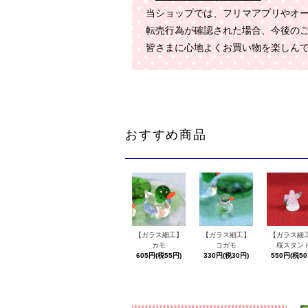
当ショップでは、フリマアプリやオ
転売行為が確認された場合、今後の
皆さまに心地よくお買い物を楽しん
おすすめ商品
【ガラス細工】
【ガラス細工】
【ガラス細
カモ
コガモ
桜スタン
605円(税55円)
330円(税30円)
550円(税50