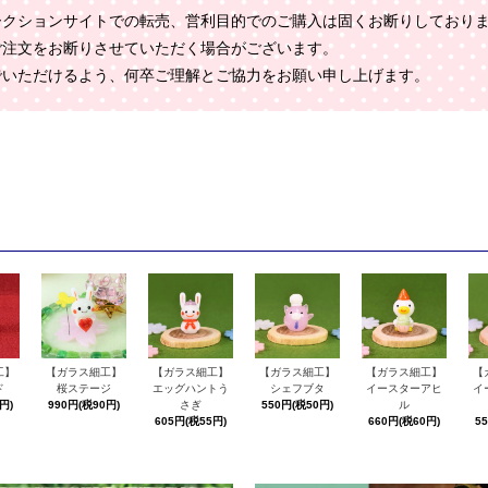
ークションサイトでの転売、営利目的でのご購入は固くお断りしており
ご注文をお断りさせていただく場合がございます。
でいただけるよう、何卒ご理解とご協力をお願い申し上げます。
工】
【ガラス細工】
【ガラス細工】
【ガラス細工】
【ガラス細工】
【
ド
桜ステージ
エッグハントう
シェフブタ
イースターアヒ
イ
円)
990円(税90円)
さぎ
550円(税50円)
ル
605円(税55円)
660円(税60円)
5