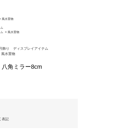
>
風水置物
テム
テム
>
風水置物
月飾り
ディスプレイアイテム
風水置物
八角ミラー8cm
く表記