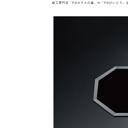
細工専門店「FGガラスの森」や「FGびいどろ