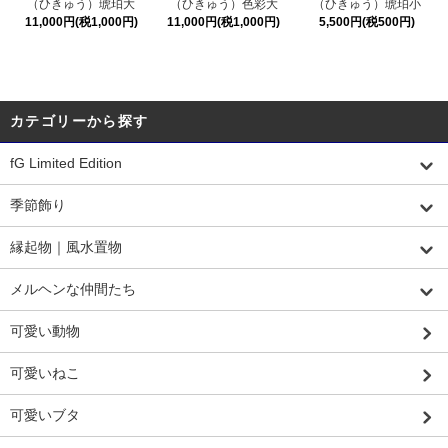
（ひきゅう）琥珀大
（ひきゅう）色彩大
（ひきゅう）琥珀小
11,000円(税1,000円)
11,000円(税1,000円)
5,500円(税500円)
カテゴリーから探す
fG Limited Edition
季節飾り
縁起物｜風水置物
メルヘンな仲間たち
可愛い動物
可愛いねこ
可愛いブタ