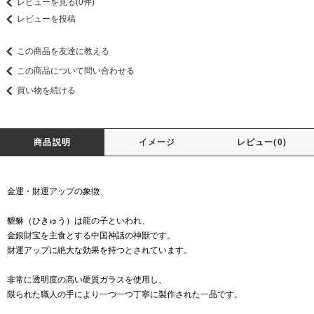
レビューを見る(0件)
レビューを投稿
この商品を友達に教える
この商品について問い合わせる
買い物を続ける
商品説明
イメージ
レビュー(0)
金運・財運アップの象徴
貔貅（ひきゅう）は龍の子といわれ、
金銀財宝を主食とする中国神話の神獣です。
財運アップに絶大な効果を持つとされています。
非常に透明度の高い硬質ガラスを使用し、
限られた職人の手により一つ一つ丁寧に製作された一品です。