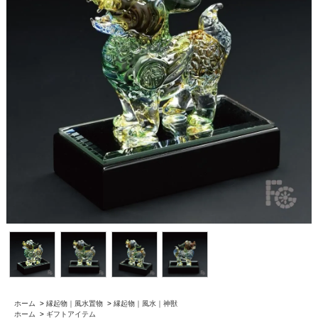
ホーム
>
縁起物｜風水置物
>
縁起物｜風水｜神獣
ホーム
>
ギフトアイテム