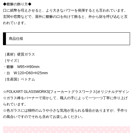
◆貔貅の飾り方◆
口に紙幣を咥えさせると、より大きなパワーを発揮するとも言われています。
玄関や窓際などで、屋外に貔貅の口を向けて飾ると、外から財を呼び込むと言
われています。
商品仕様
［素材］硬質ガラス
［サイズ］
・貔貅 W95×H90mm
・台 W:120×D60×H25mm
［生産国］ベトナム
☆FOLKART GLASSWORKS[フォーカートグラスワークス]オリジナルデザイン
☆ガラス棒をバーナーで溶かして、職人の手によって一つ一つ丁寧に作り上げ
られています。
☆色ガラスには独特のムラや小さな気泡が見られる場合がありますが、手作り
の風合いですのでそれも含めてお楽しみください。