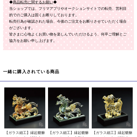
◆
商品転売に関するお願い
◆
当ショップでは、フリマアプリやオークションサイトでの転売、営利目
的でのご購入は固くお断りしております。
転売行為が確認された場合、今後のご注文をお断りさせていただく場合
がございます。
皆さまに心地よくお買い物を楽しんでいただけるよう、何卒ご理解とご
協力をお願い申し上げます。
一緒に購入されている商品
【ガラス細工】縁起貔貅
【ガラス細工】縁起貔貅
【ガラス細工】縁起貔貅